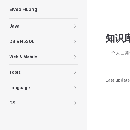
Elvea Huang
Skip to content
Sidebar Navigation
Java
知识
DB & NoSQL
个人日常
Web & Mobile
Tools
Last updat
Language
Pager
OS