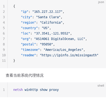
json
1
{
2
    "ip"
: 
"165.227.22.117"
,
3
    "city"
: 
"Santa Clara"
,
4
    "region"
: 
"California"
,
5
    "country"
: 
"US"
,
6
    "loc"
: 
"37.3541,-121.9552"
,
7
    "org"
: 
"AS14061 DigitalOcean, LLC"
,
8
    "postal"
: 
"95050"
,
9
    "timezone"
: 
"America/Los_Angeles"
,
10
    "readme"
: 
"https://ipinfo.io/missingauth"
11
}
查看当前系统代理情况
shell
1
netsh
 winhttp
 show
 proxy