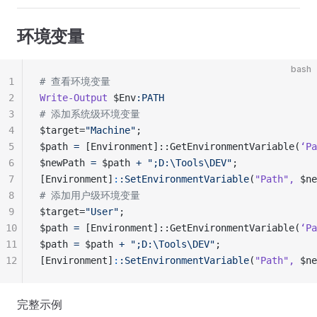
环境变量
bash
1
# 查看环境变量
2
Write-Output
 $Env
:PATH
3
# 添加系统级环境变量
4
$target=
"Machine"
;
5
$path 
=
 [Environment]::GetEnvironmentVariable(
‘Pa
6
$newPath 
=
 $path 
+
 ";D:\Tools\DEV"
;
7
[Environment]
:
:SetEnvironmentVariable
(
"Path"
,
 $ne
8
# 添加用户级环境变量
9
$target=
"User"
;
10
$path 
=
 [Environment]::GetEnvironmentVariable(
‘Pa
11
$path 
=
 $path 
+
 ";D:\Tools\DEV"
;
12
[Environment]
:
:SetEnvironmentVariable
(
"Path"
,
 $ne
完整示例