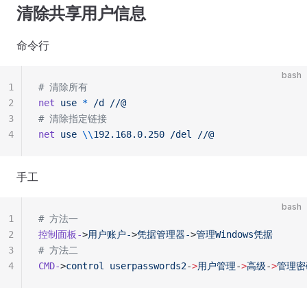
清除共享用户信息
命令行
bash
1
# 清除所有
2
net
 use
 *
 /d
 //@
3
# 清除指定链接
4
net
 use
 \\
192.168.0.250
 /del
 //@
手工
bash
1
# 方法一
2
控制面板-
>
用户账户-
>
凭据管理器-
>
管理Windows凭据
3
# 方法二
4
CMD-
>
control
 userpasswords2
-
>
用户管理
-
>
高级
-
>
管理密