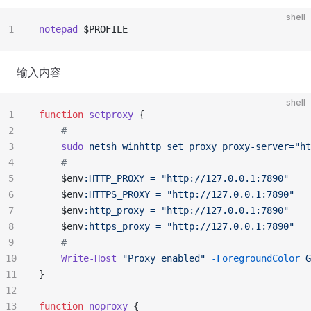
shell
1
notepad
 $PROFILE
输入内容
shell
1
function
 setproxy
 {
2
    #
3
    sudo
 netsh
 winhttp
 set
 proxy
 proxy-server="ht
4
    #
5
    $env
:HTTP_PROXY
 =
 "http://127.0.0.1:7890"
6
    $env
:HTTPS_PROXY
 =
 "http://127.0.0.1:7890"
7
    $env
:http_proxy
 =
 "http://127.0.0.1:7890"
8
    $env
:https_proxy
 =
 "http://127.0.0.1:7890"
9
    #
10
    Write-Host
 "Proxy enabled"
 -ForegroundColor
 G
11
}
12
13
function
 noproxy
 {