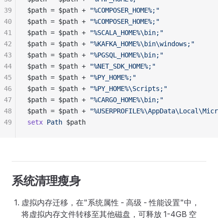
39
$path = $path + 
"%COMPOSER_HOME%;"
40
$path = $path + 
"%COMPOSER_HOME%;"
41
$path = $path + 
"%SCALA_HOME%\bin;"
42
$path = $path + 
"%KAFKA_HOME%\bin\windows;"
43
$path = $path + 
"%PGSQL_HOME%\bin;"
44
$path = $path + 
"%NET_SDK_HOME%;"
45
$path = $path + 
"%PY_HOME%;"
46
$path = $path + 
"%PY_HOME%\Scripts;"
47
$path = $path + 
"%CARGO_HOME%\bin;"
48
$path = $path + 
"%USERPROFILE%\AppData\Local\Micr
49
setx
 Path
 $path
系统清理瘦身
虚拟内存迁移，在"系统属性 - 高级 - 性能设置"中，
将虚拟内存文件转移至其他磁盘，可释放 1-4GB 空