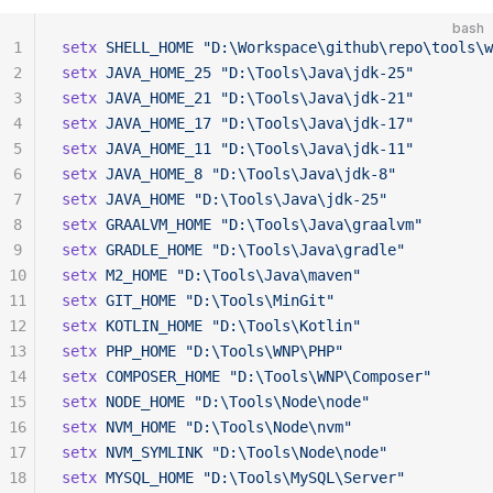
bash
1
setx
 SHELL_HOME
 "D:\Workspace\github\repo\tools\w
2
setx
 JAVA_HOME_25
 "D:\Tools\Java\jdk-25"
3
setx
 JAVA_HOME_21
 "D:\Tools\Java\jdk-21"
4
setx
 JAVA_HOME_17
 "D:\Tools\Java\jdk-17"
5
setx
 JAVA_HOME_11
 "D:\Tools\Java\jdk-11"
6
setx
 JAVA_HOME_8
 "D:\Tools\Java\jdk-8"
7
setx
 JAVA_HOME
 "D:\Tools\Java\jdk-25"
8
setx
 GRAALVM_HOME
 "D:\Tools\Java\graalvm"
9
setx
 GRADLE_HOME
 "D:\Tools\Java\gradle"
10
setx
 M2_HOME
 "D:\Tools\Java\maven"
11
setx
 GIT_HOME
 "D:\Tools\MinGit"
12
setx
 KOTLIN_HOME
 "D:\Tools\Kotlin"
13
setx
 PHP_HOME
 "D:\Tools\WNP\PHP"
14
setx
 COMPOSER_HOME
 "D:\Tools\WNP\Composer"
15
setx
 NODE_HOME
 "D:\Tools\Node\node"
16
setx
 NVM_HOME
 "D:\Tools\Node\nvm"
17
setx
 NVM_SYMLINK
 "D:\Tools\Node\node"
18
setx
 MYSQL_HOME
 "D:\Tools\MySQL\Server"