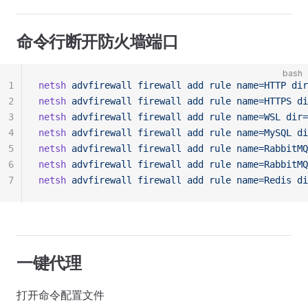
命令行断开防火墙端口
bash
1
netsh
 advfirewall
 firewall
 add
 rule
 name=HTTP
 dir
2
netsh
 advfirewall
 firewall
 add
 rule
 name=HTTPS
 di
3
netsh
 advfirewall
 firewall
 add
 rule
 name=WSL
 dir=
4
netsh
 advfirewall
 firewall
 add
 rule
 name=MySQL
 di
5
netsh
 advfirewall
 firewall
 add
 rule
 name=RabbitMQ
6
netsh
 advfirewall
 firewall
 add
 rule
 name=RabbitMQ
7
netsh
 advfirewall
 firewall
 add
 rule
 name=Redis
 di
一键代理
打开命令配置文件