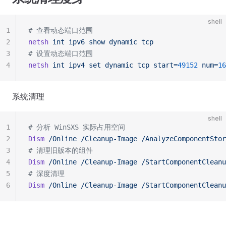
shell
1
# 查看动态端口范围
2
netsh
 int
 ipv6
 show
 dynamic
 tcp
3
# 设置动态端口范围
4
netsh
 int
 ipv4
 set
 dynamic
 tcp
 start=
49152
 num=
16
系统清理
shell
1
# 分析 WinSXS 实际占用空间
2
Dism
 /Online
 /Cleanup-Image
 /AnalyzeComponentStor
3
# 清理旧版本的组件
4
Dism
 /Online
 /Cleanup-Image
 /StartComponentCleanu
5
# 深度清理
6
Dism
 /Online
 /Cleanup-Image
 /StartComponentCleanu