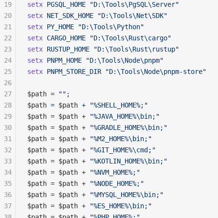
19
setx
 PGSQL_HOME
 "D:\Tools\PgSQL\Server"
20
setx
 NET_SDK_HOME
 "D:\Tools\Net\SDK"
21
setx
 PY_HOME
 "D:\Tools\Python"
22
setx
 CARGO_HOME
 "D:\Tools\Rust\cargo"
23
setx
 RUSTUP_HOME
 "D:\Tools\Rust\rustup"
24
setx
 PNPM_HOME
 "D:\Tools\Node\pnpm"
25
setx
 PNPM_STORE_DIR
 "D:\Tools\Node\pnpm-store"
26
27
$path = 
""
;
28
$path 
=
 $path 
+
 "%SHELL_HOME%;"
29
$path = $path + 
"%JAVA_HOME%\bin;"
30
$path = $path + 
"%GRADLE_HOME%\bin;"
31
$path = $path + 
"%M2_HOME%\bin;"
32
$path = $path + 
"%GIT_HOME%\cmd;"
33
$path = $path + 
"%KOTLIN_HOME%\bin;"
34
$path = $path + 
"%NVM_HOME%;"
35
$path = $path + 
"%NODE_HOME%;"
36
$path = $path + 
"%MYSQL_HOME%\bin;"
37
$path = $path + 
"%ES_HOME%\bin;"
38
$path = $path + 
"%PHP_HOME%;"